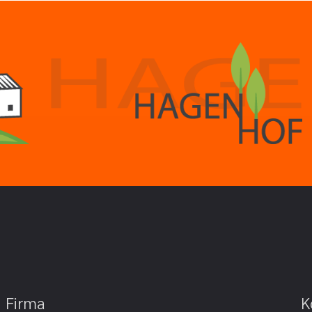
Firma
K