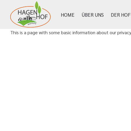
HOME
ÜBER UNS
DER HOF
Hagenhof-Besenkamp
This is a page with some basic information about our privacy
Tierwohlhaltung in OWL